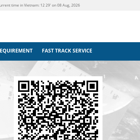
urrent time in Vietnam:
12
29' on 08 Aug, 2026
REQUIREMENT
FAST TRACK SERVICE