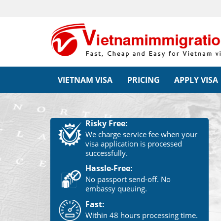
VIETNAM VISA
PRICING
APPLY VISA
Risky Free:
We charge service fee when your
visa application is processed
successfully.
Hassle-Free:
No passport send-off. No
embassy queuing.
Fast:
Within 48 hours processing time.