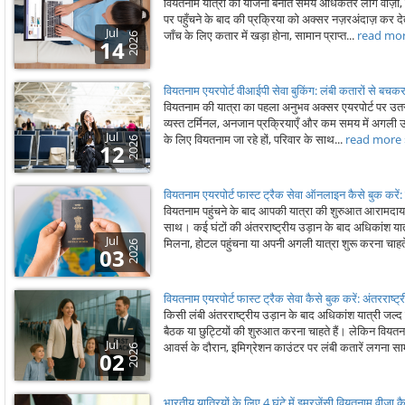
वियतनाम यात्रा की योजना बनाते समय अधिकतर लोग वीज़ा, हव
पर पहुँचने के बाद की प्रक्रिया को अक्सर नज़रअंदाज़ कर देत
Jul
जाँच के लिए कतार में खड़ा होना, सामान प्राप्त...
read mor
2026
14
वियतनाम एयरपोर्ट वीआईपी सेवा बुकिंग: लंबी कतारों से बचकर
वियतनाम की यात्रा का पहला अनुभव अक्सर एयरपोर्ट पर उतरते 
व्यस्त टर्मिनल, अनजान प्रक्रियाएँ और कम समय में अगली उ
Jul
के लिए वियतनाम जा रहे हों, परिवार के साथ...
read more 
2026
12
वियतनाम एयरपोर्ट फास्ट ट्रैक सेवा ऑनलाइन कैसे बुक करें
वियतनाम पहुंचने के बाद आपकी यात्रा की शुरुआत आरामदायक
साथ। कई घंटों की अंतरराष्ट्रीय उड़ान के बाद अधिकांश यात्
Jul
मिलना, होटल पहुंचना या अपनी अगली यात्रा शुरू करना चाहते
2026
03
वियतनाम एयरपोर्ट फास्ट ट्रैक सेवा कैसे बुक करें: अंतरराष्ट्र
किसी लंबी अंतरराष्ट्रीय उड़ान के बाद अधिकांश यात्री जल्
बैठक या छुट्टियों की शुरुआत करना चाहते हैं। लेकिन वियतनाम
Jul
आवर्स के दौरान, इमिग्रेशन काउंटर पर लंबी कतारें लगना साम
2026
02
भारतीय यात्रियों के लिए 4 घंटे में इमरजेंसी वियतनाम वीज़ा कै