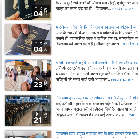
के साथ छुट्टियाँ मनाने की योजना बना रहे हों, हनीमून पर जा
Aug
यात्रा का सपना देख रहे हों—वियतनाम...
read more »
2026
04
भारतीय नागरिकों के लिए वियतनाम का तत्काल पर्यटक वीज़ा: केवल
आज के समय में वियतनाम भारतीय यात्रियों के लिए सबसे लोकप्र
मनानी हों, व्यावसायिक बैठक में शामिल होना हो, सांस्कृतिक अन
Aug
वियतनाम की यात्रा करते हैं। लेकिन हर यात्रा...
read mo
2026
04
हो ची मिन्ह हवाई अड्डे पर लंबी कतारों से कैसे बचें और आव्रज
लंबी अंतरराष्ट्रीय उड़ान के बाद अधिकांश यात्री बस इतना चाहत
चालक से मिलें या अगली यात्रा शुरू करें। लेकिन हो ची मिन्ह
Jul
यात्रियों को सबसे पहले लंबी आव्रजन...
read more »
2026
23
वियतनाम हवाई अड्डे पर प्राथमिकता सेवा कैसे बुक करें: अंतरराष
कई घंटों की उड़ान के बाद वियतनाम पहुँचने वाले अधिकांश यात्
अपना सामान प्राप्त करें और होटल, निर्धारित वाहन या अगल
Jul
बिल्कुल अलग हो सकता है। जब कई अंतरराष्ट्रीय...
read 
2026
21
वियतनाम हवाई अड्डा सहायता सेवा के लिए आवेदन कैसे करें: यात