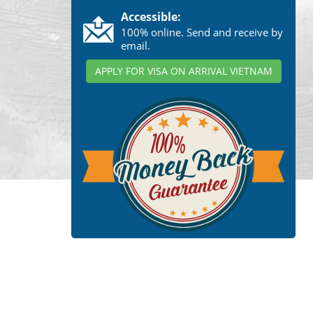
Accessible:
100% online. Send and receive by
email.
APPLY FOR VISA ON ARRIVAL VIETNAM