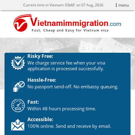
Current time in Vietnam:
03
:
48' on 07 Aug, 2026
menu
Risky Free:
We charge service fee when your visa
application is processed successfully.
Hassle-Free:
No passport send-off. No embassy queuing.
Fast:
Within 48 hours processing time.
Accessible:
100% online. Send and receive by email.