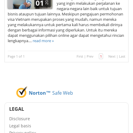
2021
01
yang ingin melakukan perjalanan ke
negara-negara lain baik untuk tujuan
bisnis ataupun tujuan lainnya. Meskipun pengajuan permohonan
visa Vietnam merupakan proses yang mudah, namun mereka
yang melakukannya untuk pertama kali harus membekali dirinya
dengan berbagai informasi yang diperlukan. Untuk itu mereka
dapat menggunakan pilihan online agar dapat mengetahui rincian
lengkapnya....
read more »
Page 1 of 1
First
|
Prev
1
Next
|
Last
Norton™
Safe Web
LEGAL
Disclosure
Legal basis
Privacy policy