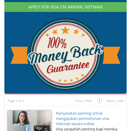
APPLY FOR VISA ON ARRIVAL VIETNAM
Page 1 of 1
First
|
Prev
1
Next
|
Last
Persyaratan penting untuk
mengajukan permohonan visa
Vietman secara online
Apr
Visa sangatlah penting bagi mereka