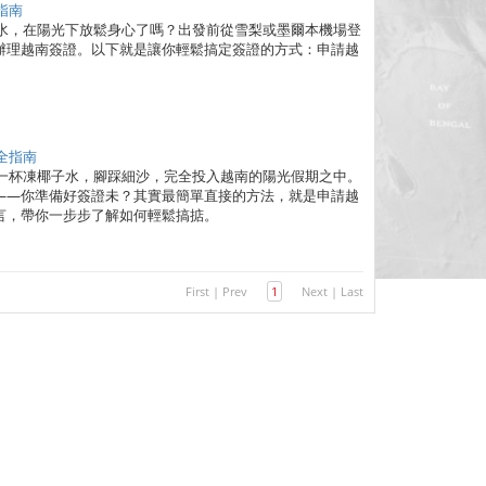
指南
子水，在陽光下放鬆身心了嗎？出發前從雪梨或墨爾本機場登
辦理越南簽證。以下就是讓你輕鬆搞定簽證的方式：申請越
全指南
握一杯凍椰子水，腳踩細沙，完全投入越南的陽光假期之中。
——你準備好簽證未？其實最簡單直接的方法，就是申請越
言，帶你一步步了解如何輕鬆搞掂。
First
|
Prev
1
Next
|
Last