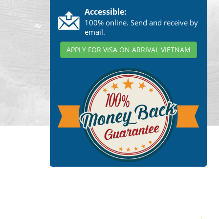
Accessible:
100% online. Send and receive by
email.
APPLY FOR VISA ON ARRIVAL VIETNAM