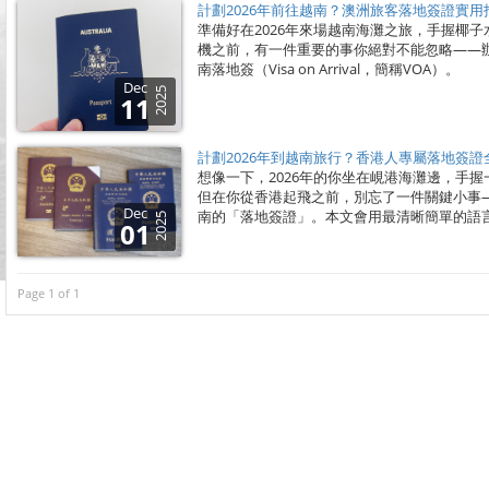
計劃2026年前往越南？澳洲旅客落地簽證實用
準備好在2026年來場越南海灘之旅，手握椰
機之前，有一件重要的事你絕對不能忽略——
南落地簽（Visa on Arrival，簡稱VOA）。
Dec
2025
11
計劃2026年到越南旅行？香港人專屬落地簽證
想像一下，2026年的你坐在峴港海灘邊，手
但在你從香港起飛之前，別忘了一件關鍵小事
Dec
南的「落地簽證」。本文會用最清晰簡單的語
2025
01
Page 1 of 1