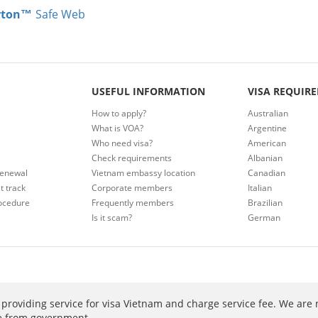
rton™
Safe Web
USEFUL INFORMATION
VISA REQUIR
How to apply?
Australian
What is VOA?
Argentine
Who need visa?
American
Check requirements
Albanian
renewal
Vietnam embassy location
Canadian
t track
Corporate members
Italian
ocedure
Frequently members
Brazilian
Is it scam?
German
providing service for visa Vietnam and charge service fee. We are 
ee from government.