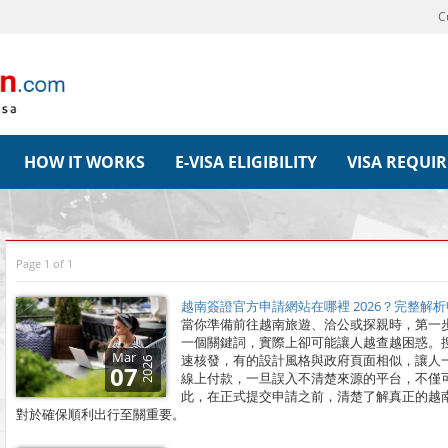
C
HOW IT WORKS
E-VISA ELIGIBILITY
VISA REQUI
Page 1 of 1
越南簽證官方申請網站在哪裡 2026？完整解
當你準備前往越南旅遊、洽公或探親時，第一
一個關鍵詞，實際上卻可能讓人越查越困惑。
Mar
速核發，有的設計風格與政府頁面相似，讓人
2026
07
線上付款，一旦誤入不清楚來源的平台，不僅
此，在正式提交申請之前，清楚了解真正的越
對於確保順利出行至關重要。