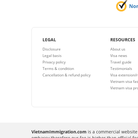
No
LEGAL
RESOURCES
Disclosure
About us
Legal basis
Visa news
Privacy policy
Travel guide
Terms & condition
Testimonials
Cancellation & refund policy
Visa extension/
Vietnam visa fas
Vietnam visa pr
VietnamImmigration.com
is a commercial website 
embassy therefore our fee is higher than official f