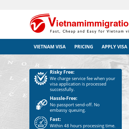
VIETNAM VISA
PRICING
APPLY VISA
Risky Free:
We charge service fee when your
visa application is processed
successfully.
Hassle-Free:
No passport send-off. No
embassy queuing.
Fast:
Within 48 hours processing time.