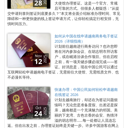
2025
28
大使馆办理签证。这是一个官方、常规
且可靠的方式。但很多人都疑惑：“从提
交申请到拿到签证到底要多久？”本文将全面介绍标准办理时间、常见
障碍和一种更快捷的线上签证申请方式，让你轻松搞定行程安排，无
惧时间压力。
如何从中国在线申请越南商务电子签证
2026（详细指南）
计划前往越南进行商务访问？也许您即
将在河内参加会议、在胡志明市拜访客
Nov
户，或在岘港洽谈合作项目。但在启程
2025
12
之前，有一项关键步骤必须完成——签
证。好消息是，现在中国公民可以通过
互联网轻松申请越南电子签证，无需前往大使馆、无需纸质文件、也
不必漫长等待。
快速办理：中国公民如何轻松申请越南
在线签证 2026
计划去越南旅行，却还在为签证问题烦
恼吗？无论您是准备度假、出差还是探
Oct
2025
亲，越南都是一个充满魅力的邻国。美
24
丽的下龙湾、古色古香的会安、热情洋
溢的胡志明市……每一处都让人流连忘
返。但在出发之前，办理签证始终是关键一步。许多中国游客在网上