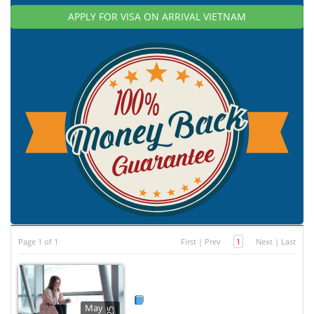
APPLY FOR VISA ON ARRIVAL VIETNAM
Page 1 of 1
First
|
Prev
1
Next
|
Last
May