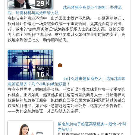
2025
29
越南紧急商务签证全解析：办理流
程、所需材料与高效申请方法
在快节奏的商业环境中，出差常常来得猝不及防。一份延迟的签证，
很可能让你错过一场关键会议或一个重要合同。尤其是面对临时出
行，越南的“加急商务签证”成为许多职场人士的必选方案。这篇文章
将为你全面拆解申请流程、材料要求以及如何在最短时间内安全、高
效地拿到签证批文，助你顺利起飞。
May
2025
16
为什么越来越多商务人士选择越南加
急签证服务？几个小时内就能获批！
在商业世界里，时间就是金钱。一次延误可能意味着错失一个重要合
作机会。正因如此，越来越多前往越南出差的商务人士，开始选择高
效便捷的加急签证服务，以确保自己不会因为签证问题而错过关键会
议或项目进展。如果你正急需赴越南处理公务，这篇文章会告诉你
——为什么加急签证，才是聪明人的选择。
越南加急电子签证高级服务 – 最快2小时
内获批！
你是否正面临这种情况：明天就要飞往