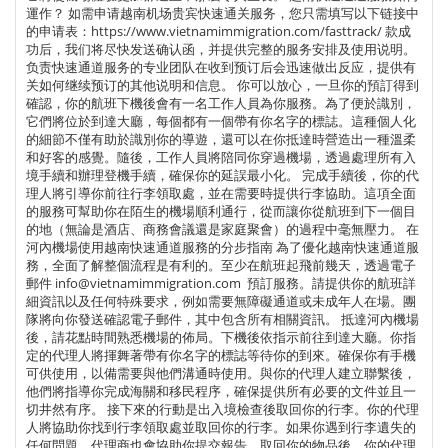
運作？ 如需申请越南机场贵宾快速通关服务，您只需填写以下链接中
的申请表：https://www.vietnamimmigration.com/fasttrack/ 款成
功后，我们将尽快发送确认函，并提供完整的服务安排及使用说明。
负责快速通道服务的专业团队在收到预订后会迅速做出反应，提供有
关如何继续预订的其他说明和信息。 你可以放心，一旦你的預訂得到
確認，你的航班下機後會有一名工作人員為你服務。為了便於識別，
它們將位於到達大廳，每個都有一個帶有你名字的標誌。這種個人化
的細節不僅有助於識別你的導遊，還可以在你抵達時營造出一種溫柔
和好客的感覺。隨後，工作人員將陪同你穿過機場，透過處理所有入
境手續和辦理登機手續，確保你的延誤最小化。 完成手續後，你的代
理人將引導你前往行李領取處，並在需要時提供行李協助。這項全面
的服務可幫助你在陌生的機場順利通行，從而讓你從航班到下一個目
的地（無論是酒店、商務會議還是家庭聚會）的過程中毫無壓力。 在
河內機場使用越南快速通道服務的分步指南 為了優化越南快速通道服
務，全面了解整個流程是有利的。至少在航班起飛前幾天，透過電子
郵件 info@vietnamimmigration.com 預訂服務。請提供你的航班詳
細資訊以及任何特殊要求，例如需要無障礙通道或未成年人在場。團
隊將向你發送確認電子郵件，其中包含所有相關資訊。 抵達河內機場
後，請花點時間熟悉機場的佈局。下機後依指示前往到達大廳。你指
定的代理人將揮舞著帶有你名字的標誌等待你的到來。確保你有手機
可供使用，以備需要與他們溝通時使用。與你的代理人建立聯繫後，
他們將指導你完成海關和移民程序，確保提供所有必要的文件並且一
切井然有序。 接下來的行動是出入境檢查後取回你的行李。你的代理
人將協助你找到行李領取處並取回你的行李。如果你遇到行李遺失的
任何問題，代理商也會協助你提交報告。取回你的物品後，你的代理