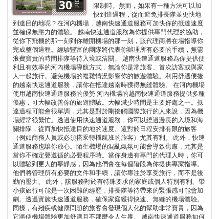
2026
30
限制時。然而，如果有一種方法可以加
快到達過程，從而避免排長隊並更快地
到達目的地呢？在河內機場，越南快速通道服務可加快你的抵達速度
並確保無壓力的體驗。 越南快速通道服務為你提供專門代理的協助，
從你下飛機的那一刻到你離開機場的那一刻，該代理商將在場指導你
完成整個過程。經驗豐富的團隊將代表你辦理所有必要的手續，無需
浪費寶貴的時間排隊等待入境或清關。 越南快速通道服務為你提供便
利且有效率的河內機場導航方式，無論你是常旅客、首次訪客或與家
人一起旅行。避免機場的複雜情況影響你的旅遊體驗。利用舒適便捷
的越南快速通道服務，讓你在抵達越南時獲得無縫體驗。 在河內機場
使用越南快速通道服務的優勢 河內機場的越南快速通道服務提供多種
優惠，可大幅改善你的旅遊體驗。大幅減少時間是主要好處之一。抵
達過程可能會很單調，尤其是對於剛接觸國際旅行的人來說，因為機
場經常很繁忙。透過使用快速通道服務，你可以繞過漫長的入境和海
關排隊，從而加快抵達目的地的速度。這對於日程安排有限的旅客
（例如商務人員或必須搭乘轉機航班的旅客）尤其有利。 此外，快速
通道服務也讓你放心。陌生機場的混亂氣氛可能會導致焦慮，尤其是
當你不確定要遵循的必要程序時。當你身邊有專門的代理人時，你可
以體驗到更大的寧靜感，因為他們會在每個階段為你提供專家指導。
他們將管理所有必要的文件和手續，讓你專注於享受旅行，而不是後
勤的壓力。 此外，該服務對於有特殊要求的家庭或個人特別有利。帶
小孩旅行可能是一次困難的經歷，排長隊等待帶來的緊張感可能會加
劇。透過實施快速通道服務，確保家庭獲得快速、無縫的機場體驗。
同樣，有殘疾或健康問題的旅客會發現個人化的幫助非常寶貴，因為
它將使機場體驗更加舒適且不那麼令人生畏。 越南快速通道服務如何