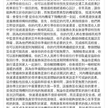
人將帶你前往出口，你可以在那裡等待預先安排的交通工具或搭乘計
程車前往下一個目的地。整個過程都經過精心設計，非常高效，讓你
能夠專注於你的旅行計劃，而無需經歷典型的機場緊張。 抵達河內機
場：會發生什麼 從你在河內機場下飛機的那一刻起，你將透過快速通
道服務獲得獨特的體驗。首先，你指定的代理人將熱情接待，他們將
立即提供協助。你的代理人將引導你前往快速通道，從而無需在人群
中穿行並繞過漫長的一般移民延誤。這項服務在黃金旅遊季節特別有
用，因為此時排隊的時間可能特別長。 你的代理人將在整個移民程序
中監督所有必要的文件和身份驗證。你不必擔心翻箱倒櫃或克服語言
障礙，因為他們將保證你準備好所有必要的文件。完成移民流程後，
你可以順利過渡到海關區域，你的代理商將繼續提供支援。整個體驗
旨在盡可能高效，確保你的存在盡可能無壓力。 海關檢查結束後，你
可以順利離開機場。你的工作人員將引導你前往行李領取處並協助你
取回行李。快速通道服務保證你在抵達期間獲得幫助，無論你是獨自
旅行還是與家人一起旅行。當你離開機場時，你會感受到一種輕鬆和
溫暖的感覺，因為你準備開始你的越南探險而沒有典型的旅行焦慮。
為什麼越南快速通道服務是旅行者必須嘗試的 總之，河內機場的越南
快速通道服務對於尋求優化抵達體驗的旅客來說是不可或缺的資產。
這些優點包括個人化協助和節省大量時間，讓你享受無壓力的旅程，
讓你專注於旅行中最重要的方面—享受。該服務旨在滿足你的要求，
並保證從飛機到目的地的無縫過渡，無論你是經驗豐富的旅行者還是
首次訪問越南。 快速通道服務不僅節省時間，而且還提供安全感。經
驗豐富的團隊負責管理你的抵達物流，確保你能夠放鬆身心並享受旅
程的刺激。這項服務對於家庭、商務旅客和有特殊要求的個人特別有
利，使其成為所有抵達河內機場的乘客的靈活選擇。 對於希望在快節