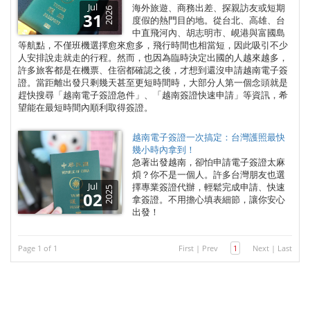
Jul
海外旅遊、商務出差、探親訪友或短期
2026
31
度假的熱門目的地。從台北、高雄、台
中直飛河內、胡志明市、峴港與富國島
等航點，不僅班機選擇愈來愈多，飛行時間也相當短，因此吸引不少
人安排說走就走的行程。然而，也因為臨時決定出國的人越來越多，
許多旅客都是在機票、住宿都確認之後，才想到還沒申請越南電子簽
證。當距離出發只剩幾天甚至更短時間時，大部分人第一個念頭就是
趕快搜尋「越南電子簽證急件」、「越南簽證快速申請」等資訊，希
望能在最短時間內順利取得簽證。
越南電子簽證一次搞定：台灣護照最快
幾小時內拿到！
急著出發越南，卻怕申請電子簽證太麻
煩？你不是一個人。許多台灣朋友也選
Jul
擇專業簽證代辦，輕鬆完成申請、快速
2025
02
拿簽證。不用擔心填表細節，讓你安心
出發！
Page 1 of 1
First
|
Prev
1
Next
|
Last