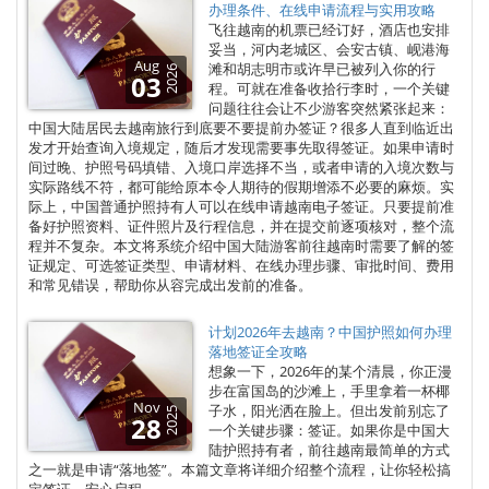
办理条件、在线申请流程与实用攻略
飞往越南的机票已经订好，酒店也安排
妥当，河内老城区、会安古镇、岘港海
Aug
滩和胡志明市或许早已被列入你的行
2026
03
程。可就在准备收拾行李时，一个关键
问题往往会让不少游客突然紧张起来：
中国大陆居民去越南旅行到底要不要提前办签证？很多人直到临近出
发才开始查询入境规定，随后才发现需要事先取得签证。如果申请时
间过晚、护照号码填错、入境口岸选择不当，或者申请的入境次数与
实际路线不符，都可能给原本令人期待的假期增添不必要的麻烦。实
际上，中国普通护照持有人可以在线申请越南电子签证。只要提前准
备好护照资料、证件照片及行程信息，并在提交前逐项核对，整个流
程并不复杂。本文将系统介绍中国大陆游客前往越南时需要了解的签
证规定、可选签证类型、申请材料、在线办理步骤、审批时间、费用
和常见错误，帮助你从容完成出发前的准备。
计划2026年去越南？中国护照如何办理
落地签证全攻略
想象一下，2026年的某个清晨，你正漫
步在富国岛的沙滩上，手里拿着一杯椰
Nov
子水，阳光洒在脸上。但出发前别忘了
2025
28
一个关键步骤：签证。如果你是中国大
陆护照持有者，前往越南最简单的方式
之一就是申请“落地签”。本篇文章将详细介绍整个流程，让你轻松搞