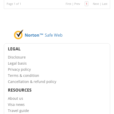
Page 1 of 1
First
|
Prev
1
Next
|
Last
Norton™
Safe Web
LEGAL
Disclosure
Legal basis
Privacy policy
Terms & condition
Cancellation & refund policy
RESOURCES
About us
Visa news
Travel guide