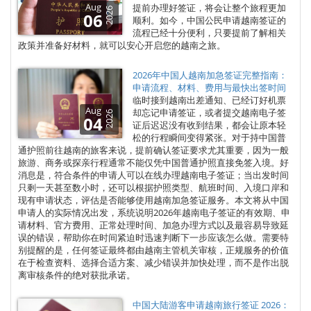
Aug
提前办理好签证，将会让整个旅程更加
2026
06
顺利。如今，中国公民申请越南签证的
流程已经十分便利，只要提前了解相关
政策并准备好材料，就可以安心开启您的越南之旅。
2026年中国人越南加急签证完整指南：
申请流程、材料、费用与最快出签时间
临时接到越南出差通知、已经订好机票
Aug
却忘记申请签证，或者提交越南电子签
2026
04
证后迟迟没有收到结果，都会让原本轻
松的行程瞬间变得紧张。对于持中国普
通护照前往越南的旅客来说，提前确认签证要求尤其重要，因为一般
旅游、商务或探亲行程通常不能仅凭中国普通护照直接免签入境。好
消息是，符合条件的申请人可以在线办理越南电子签证；当出发时间
只剩一天甚至数小时，还可以根据护照类型、航班时间、入境口岸和
现有申请状态，评估是否能够使用越南加急签证服务。本文将从中国
申请人的实际情况出发，系统说明2026年越南电子签证的有效期、申
请材料、官方费用、正常处理时间、加急办理方式以及最容易导致延
误的错误，帮助你在时间紧迫时迅速判断下一步应该怎么做。需要特
别提醒的是，任何签证最终都由越南主管机关审核，正规服务的价值
在于检查资料、选择合适方案、减少错误并加快处理，而不是作出脱
离审核条件的绝对获批承诺。
中国大陆游客申请越南旅行签证 2026：