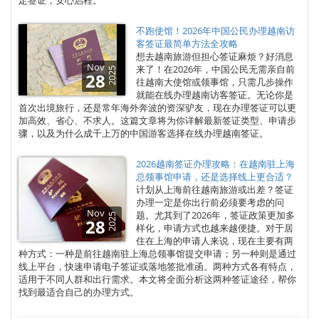
定签证，安心启程。
不跑使馆！2026年中国公民办理越南访
客签证最简单方法全攻略
想去越南旅游但担心签证麻烦？好消息
Nov
来了！在2026年，中国公民无需亲自前
2025
28
往越南大使馆或领事馆，只需几步操作
就能在线办理越南访客签证。无论你是
首次出境旅行，还是常年海外奔波的资深驴友，现在办理签证可以更
加高效、省心、不求人。这篇文章将为你详解最新签证类型、申请步
骤，以及为什么成千上万的中国游客选择在线办理越南签证。
2026越南签证办理攻略：在越南驻上海
总领事馆申请，还是选择线上更合适？
计划从上海前往越南旅游或出差？签证
办理一定是你出行前必须要考虑的问
Nov
题。尤其到了2026年，签证政策更加多
2025
28
样化，申请方式也越来越便捷。对于居
住在上海的申请人来说，现在主要有两
种方式：一种是前往越南驻上海总领事馆提交申请；另一种则是通过
线上平台，快速申请电子签证或落地签批准函。两种方式各有特点，
适用于不同人群和出行需求。本文将全面分析这两种签证途径，帮你
找到最适合自己的办理方式。