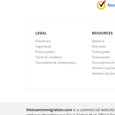
No
LEGAL
RESOURCES
Disclosure
About us
Legal basis
Visa news
Privacy policy
Travel guide
Terms & condition
Testimonials
Cancellation & refund policy
Visa extension/
Vietnam visa fas
Vietnam visa pr
VietnamImmigration.com
is a commercial website 
embassy therefore our fee is higher than official f