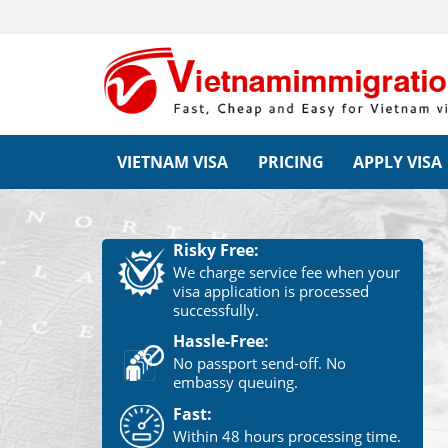
VIETNAM VISA
PRICING
APPLY VISA
Risky Free:
We charge service fee when your
visa application is processed
successfully.
Hassle-Free:
No passport send-off. No
embassy queuing.
Fast:
Within 48 hours processing time.