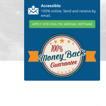
Accessible:
100% online. Send and receive by
email.
APPLY FOR VISA ON ARRIVAL VIETNAM