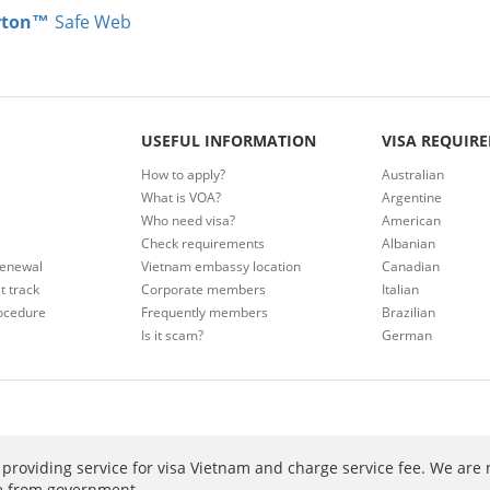
rton™
Safe Web
USEFUL INFORMATION
VISA REQUIR
How to apply?
Australian
What is VOA?
Argentine
Who need visa?
American
Check requirements
Albanian
renewal
Vietnam embassy location
Canadian
t track
Corporate members
Italian
ocedure
Frequently members
Brazilian
Is it scam?
German
providing service for visa Vietnam and charge service fee. We are 
ee from government.