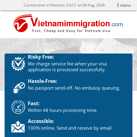
Current time in Vietnam:
21
:
12' on 09 Aug, 2026
menu
Risky Free:
We charge service fee when your visa
application is processed successfully.
Hassle-Free:
No passport send-off. No embassy queuing.
Fast:
Within 48 hours processing time.
Accessible:
100% online. Send and receive by email.