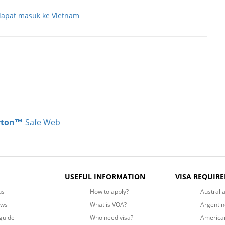
dapat masuk ke Vietnam
rton™
Safe Web
USEFUL INFORMATION
VISA REQUIR
us
How to apply?
Australi
ews
What is VOA?
Argentin
guide
Who need visa?
America