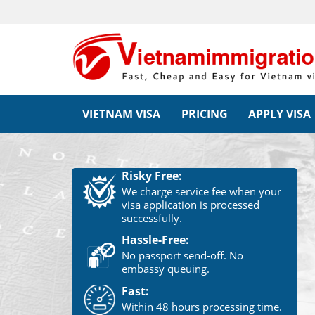
VIETNAM VISA
PRICING
APPLY VISA
Risky Free:
We charge service fee when your
visa application is processed
successfully.
Hassle-Free:
No passport send-off. No
embassy queuing.
Fast:
Within 48 hours processing time.