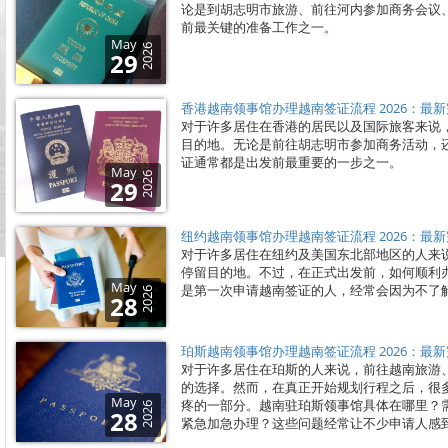
论是到胡志明市旅游、前往河内参加商务会议
前最关键的准备工作之一。
May
2026
29
香港越南领事馆办理越南签证流程 2026：最
对于许多居住在香港的居民以及国际旅客来说
目的地。无论是前往胡志明市参加商务活动，
证通常都是出发前最重要的一步之一。
May
2026
29
纽约越南领事馆办理越南签证流程 2026：最
对于许多居住在纽约及美国东北部地区的人来
停留目的地。不过，在正式出发前，如何顺利
May
是第一次申请越南签证的人，经常会因为不了
2026
28
珀斯越南领事馆办理越南签证流程 2026：最
对于许多居住在珀斯的人来说，前往越南旅游
的选择。然而，在真正开始规划行程之后，很
May
疼的一部分。越南驻珀斯领事馆具体在哪里？
2026
28
紧急加急办理？这些问题经常让不少申请人感