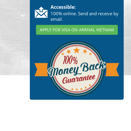
Accessible:
100% online. Send and receive by
email.
APPLY FOR VISA ON ARRIVAL VIETNAM