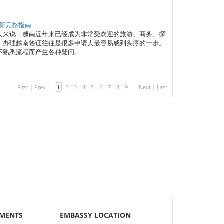
最新完整指南
人来说，越南近年来已经成为非常受欢迎的旅游、商务、探
，办理越南签证往往是很多申请人最容易感到头疼的一步。
不熟悉流程而产生各种疑问。
First
|
Prev
1
2
3
4
5
6
7
8
9
Next
|
Last
EMENTS
EMBASSY LOCATION