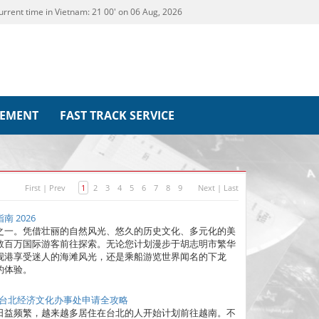
urrent time in Vietnam:
21
:
00' on 06 Aug, 2026
REMENT
FAST TRACK SERVICE
First
|
Prev
1
2
3
4
5
6
7
8
9
Next
|
Last
 2026
之一。凭借壮丽的自然风光、悠久的历史文化、多元化的美
数百万国际游客前往探索。无论您计划漫步于胡志明市繁华
岘港享受迷人的海滩风光，还是乘船游览世界闻名的下龙
的体验。
驻台北经济文化办事处申请全攻略
日益频繁，越来越多居住在台北的人开始计划前往越南。不