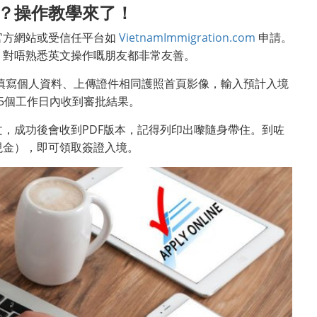
？操作教學來了！
官方網站或受信任平台如
VietnamImmigration.com
申請。
，對唔熟悉英文操作嘅朋友都非常友善。
，填寫個人資料、上傳證件相同護照首頁影像，輸入預計入境
5個工作日內收到審批結果。
，成功後會收到PDF版本，記得列印出嚟隨身帶住。到咗
現金），即可領取簽證入境。