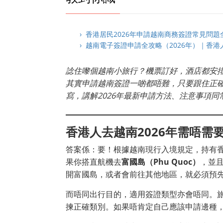
› 香港居民2026年申請越南商務簽證常見問題全解
› 越南電子簽證申請全攻略（2026年）｜香
諗住嚟個越南小旅行？機票訂好，酒店都安
其實申請越南簽證一啲都唔難，只要跟住正
寫，講解2026年最新申請方法、注意事項
香港人去越南2026年需唔需
答案係：要！根據越南現行入境規定，持有
果你搭直航機去
富國島（Phu Quoc）
，並
開富國島，或者會前往其他地區，就必須預
而唔同出行目的，適用簽證類型亦會唔同。
揀正確類別。如果唔肯定自己應該申請邊種