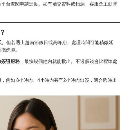
喺平台查閱申請進度。如有補交資料或錯漏，客服會主動聯
？
天
。但若遇上越南節假日或高峰期，處理時間可能稍微延
急抱佛腳。
急簽證服務
，最快幾個鐘內就能批出。不過價錢會比標準處
，例如 8小時內、4小時內甚至2小時內出簽，適合臨時出