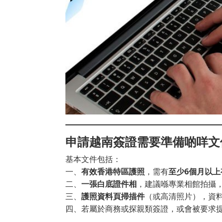
申請越南簽證需要準備啲咩文
基本文件包括：
一、
有效香港特區護照
，需有
至少6個月以上
二、
一張白底證件相
，建議喺專業相館拍攝
三、
護照資料頁掃描件
（或高清照片），資
四、若屬於商務或探親類簽證，或會被要求