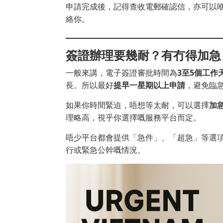
申請完成後，記得查收電郵確認信，亦可以
絡你。
簽證辦理要幾耐？有冇得加急
一般來講，電子簽證審批時間為
3至5個工作
長。所以最好
提早一星期以上申請
，避免臨
如果你時間緊迫，唔想等太耐，可以選擇
加
理略高，視乎你選擇嘅服務平台而定。
唔少平台都會提供「急件」、「超急」等選項
行或緊急公幹嘅情況。