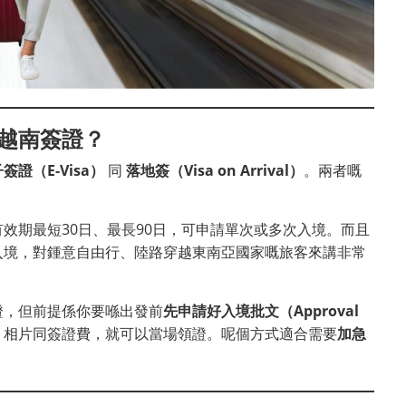
越南簽證？
簽證（E-Visa）
同
落地簽（Visa on Arrival）
。兩者嘅
有效期最短30日、最長90日，可申請單次或多次入境。而且
入境，對鍾意自由行、陸路穿越東南亞國家嘅旅客來講非常
證，但前提係你要喺出發前
先申請好入境批文（Approval
、相片同簽證費，就可以當場領證。呢個方式適合需要
加急