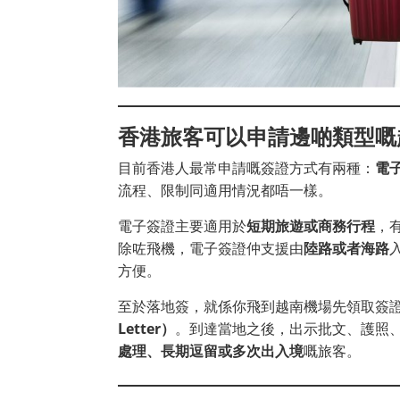
香港旅客可以申請邊啲類型嘅
目前香港人最常申請嘅簽證方式有兩種：
電子
流程、限制同適用情況都唔一樣。
電子簽證主要適用於
短期旅遊或商務行程
，
除咗飛機，電子簽證仲支援由
陸路或者海路
方便。
至於落地簽，就係你飛到越南機場先領取簽
Letter）
。到達當地之後，出示批文、護照
處理、長期逗留或多次出入境
嘅旅客。