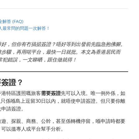
答 (FAQ)
港人最常問的問題一次解答！
排好，但你有冇搞掂簽證？唔好等到出發前先臨急抱佛腳。
確步驟，再用啱平台，最快一日就批。本文為香港居民而
同常犯錯誤，一文睇晒，跟住做就得！
要簽證？
香港特區護照嘅旅客
需要簽證
先可以入境。唯一例外係，如
且只係喺島上逗留30日以內，就唔使申請簽證。但只要你離
先申請簽證。
旅遊、探親、商務、公幹，甚至係轉機停留，喺申請時都要
，可以搵專人或平台幫手分析。