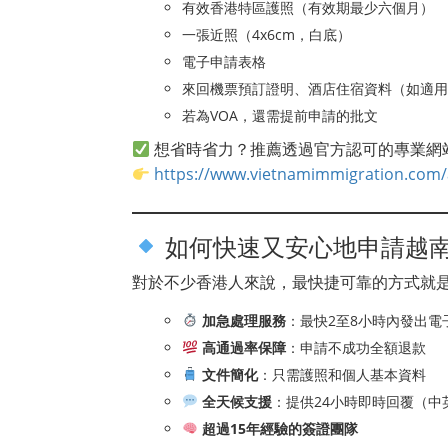
有效香港特區護照（有效期最少六個月）
一張近照（4x6cm，白底）
電子申請表格
來回機票預訂證明、酒店住宿資料（如適用
若為VOA，還需提前申請的批文
想省時省力？推薦透過官方認可的專業網
https://www.vietnamimmigration.com/a
如何快速又安心地申請越
對於不少香港人來說，最快捷可靠的方式就
加急處理服務
：最快2至8小時內發出電
高通過率保障
：申請不成功全額退款
文件簡化
：只需護照和個人基本資料
全天候支援
：提供24小時即時回覆（中
超過15年經驗的簽證團隊