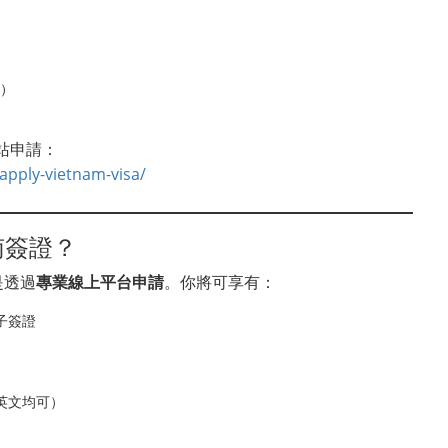
）
站申請：
pply-vietnam-visa/
南簽證？
是透過
專業線上平台申請
。你將可享有：
子簽證
英文均可）