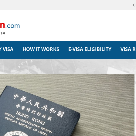
C
 VISA
HOW IT WORKS
E-VISA ELIGIBILITY
VISA 