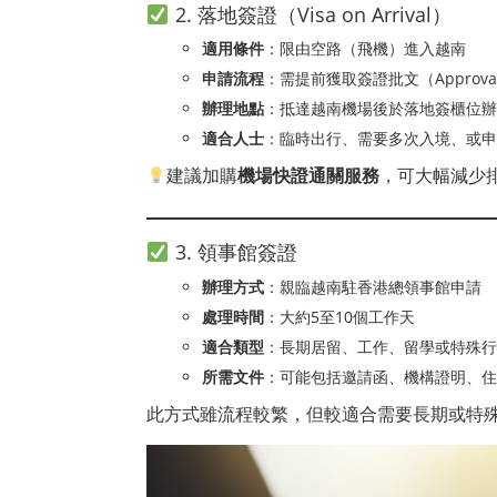
2. 落地簽證（Visa on Arrival）
適用條件
：限由空路（飛機）進入越南
申請流程
：需提前獲取簽證批文（Approval 
辦理地點
：抵達越南機場後於落地簽櫃位辦
適合人士
：臨時出行、需要多次入境、或申請
建議加購
機場快證通關服務
，可大幅減少
3. 領事館簽證
辦理方式
：親臨越南駐香港總領事館申請
處理時間
：大約5至10個工作天
適合類型
：長期居留、工作、留學或特殊行
所需文件
：可能包括邀請函、機構證明、住
此方式雖流程較繁，但較適合需要長期或特