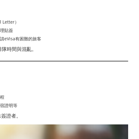
Letter）
理貼簽
eVisa有困難的旅客
排隊時間與混亂。
程
宿證明等
殊簽證者。