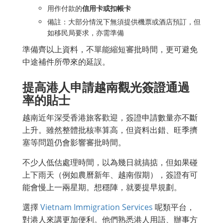
用作付款的
信用卡或扣帳卡
備註：大部分情況下無須提供機票或酒店預訂，但
如移民局要求，亦需準備
準備齊以上資料，不單能縮短審批時間，更可避免
中途補件所帶來的延誤。
提高港人申請越南觀光簽證通過
率的貼士
越南近年深受香港旅客歡迎，簽證申請數量亦不斷
上升。雖然整體批核率算高，但資料出錯、旺季擠
塞等問題仍會影響審批時間。
不少人低估處理時間，以為幾日就搞掂，但如果碰
上下雨天（例如農曆新年、越南假期），簽證有可
能會慢上一兩星期。想穩陣，就要提早規劃。
選擇
Vietnam Immigration Services
呢類平台，
對港人來講更加便利。他們熟悉港人用語、辦事方