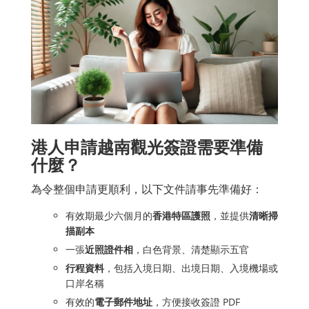
港人申請越南觀光簽證需要準備
什麼？
為令整個申請更順利，以下文件請事先準備好：
有效期最少六個月的
香港特區護照
，並提供
清晰掃
描副本
一張
近照證件相
，白色背景、清楚顯示五官
行程資料
，包括入境日期、出境日期、入境機場或
口岸名稱
有效的
電子郵件地址
，方便接收簽證 PDF