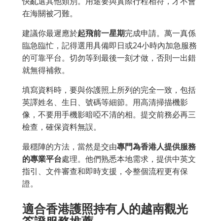
快亂選其他類別。用途要與實際行程相符，才不會
在海關被刁難。
建議你最遲應於
起飛前一星期
完成申請。萬一真係
臨急臨忙，記得選用具備即日或24小時內加急服務
的可靠平台。切勿等到最後一刻才做，否則一出錯
就無得補救。
填寫資料時，要與你護照上所列的完全一致，包括
英譯姓名、生日、號碼等細節。用高清掃描機影
像，不要用手機影暗啞不清的相。提交前務必再三
檢查，確保資料無誤。
最穩陣的方法，當然是交由
專門為香港人提供服務
的專業平台
處理。他們熟悉本地需求，提供中英文
指引、文件審查和即時支援，令整個流程更有保
證。
適合香港護照持有人的越南觀光