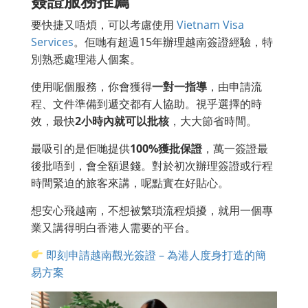
簽證服務推薦
要快捷又唔煩，可以考慮使用
Vietnam Visa
Services
。佢哋有超過15年辦理越南簽證經驗，特
別熟悉處理港人個案。
使用呢個服務，你會獲得
一對一指導
，由申請流
程、文件準備到遞交都有人協助。視乎選擇的時
效，最快
2小時內就可以批核
，大大節省時間。
最吸引的是佢哋提供
100%獲批保證
，萬一簽證最
後批唔到，會全額退錢。對於初次辦理簽證或行程
時間緊迫的旅客來講，呢點實在好貼心。
想安心飛越南，不想被繁瑣流程煩擾，就用一個專
業又講得明白香港人需要的平台。
即刻申請越南觀光簽證 – 為港人度身打造的簡
易方案