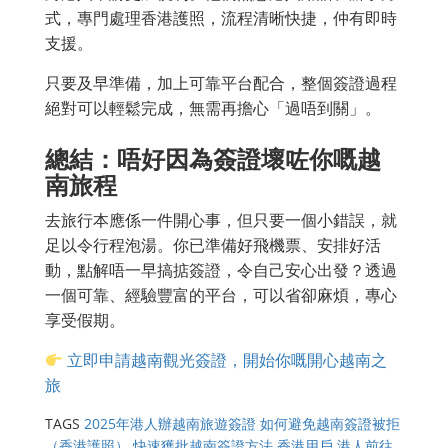
式，專門處理香港護照，流程清晰快捷，仲有即時
支援。
只要及早準備，加上可靠平台配合，整個簽證過程
絕對可以輕鬆完成，無需再擔心「過唔到關」。
總結：唔好因為簽證壞咗你嘅越
南旅程
去旅行本應係一件開心事，但只要一個小錯誤，就
足以令行程泡湯。你已準備好飛機票、安排好活
動，點解唔一早搞掂簽證，令自己安心出發？透過
一個可靠、經驗豐富的平台，可以省卻麻煩，專心
享受假期。
立即申請越南觀光簽證，開始你嘅開心越南之
旅
TAGS
2025年港人辦越南旅遊簽證
如何避免越南簽證被拒
（香港護照）
快速獲批越南簽證方法 香港用戶
港人前往