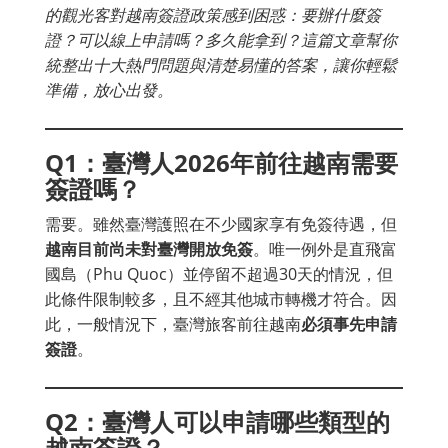
的觀光客對越南簽證政策感到困惑：要辦什麼簽
證？可以線上申請嗎？多久能拿到？這篇文章幫你
統整出十大熱門問題與清楚易懂的答案，讓你輕鬆
準備，放心出發。
Q1：臺灣人2026年前往越南需要
簽證嗎？
需要。雖然臺灣護照在不少國家享有免簽待遇，但
越南目前尚未對臺灣開放免簽
。唯一例外是直飛富
國島（Phu Quoc）並停留不超過30天的情況，但
此條件限制較多，且不經其他城市轉機才符合。因
此，一般情況下，臺灣旅客前往越南
必須事先申請
簽證
。
Q2：臺灣人可以申請哪些類型的
越南簽證？