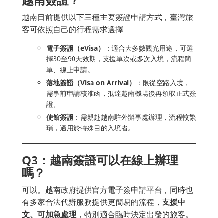
越南目前提供以下三種主要簽證申請方式，臺灣旅
客可依照自己的行程需求選擇：
電子簽證（eVisa）
：適合大多數觀光用途，可選
擇30至90天效期，支援單次或多次入境，流程簡
單、線上申請。
落地簽證（Visa on Arrival）
：限從空路入境，
需事前申請核准函，抵達越南機場後再領取正式簽
證。
使館簽證
：需親赴越南駐外辦事處辦理，流程較繁
瑣，適用於特殊目的入境者。
Q3：越南簽證可以在線上辦理
嗎？
可以。越南政府提供官方電子簽申請平台，同時也
有多家合法代辦服務提供更簡易的流程，
支援中
文、可加急處理
，特別適合臨時決定出發的旅客。