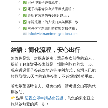
已列印電子簽證紙本；
電子檔案備份存於手機或雲端；
護照有效期仍有6個月以上；
確認簽證上的入境口岸與機票一致；
有任何問題請即時聯繫客服信箱：
info@vietnamimmigration.com
結語：簡化流程，安心出行
無論你是第一次探索越南，還是多次前往的旅人，
提前了解並辦妥簽證就是一場順利旅程的第一步。
現在透過電子簽或落地簽等便利方式，台灣人已能
輕鬆取得90天內的旅遊簽證，不必煩惱繁瑣手續。
若您希望省時省力、避免出錯，請考慮交由專業代
辦協助。
點擊
這裡立即申請越南簽證
，為您的東南亞之
旅開啟無憂的第一步！