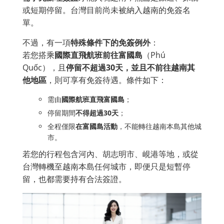
或短期停留。台灣目前尚未被納入越南的免簽名
單。
不過，有一項
特殊條件下的免簽例外
：
若您搭乘
國際直飛航班前往富國島
（Phú
Quốc），且
停留不超過30天，並且不前往越南其
他地區
，則可享有免簽待遇。條件如下：
需由
國際航班直飛富國島
；
停留期間
不得超過30天
；
全程僅限
在富國島活動
，不能轉往越南本島其他城
市。
若您的行程包含河內、胡志明市、峴港等地，或從
台灣轉機至越南本島任何城市，即便只是短暫停
留，也都需要持有合法簽證。