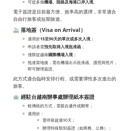
可從多個
機場、陸路及海港口岸入境
。
電子簽證是目前最方便、效率高的選擇，非常適合
自由行旅客或短期旅遊。
落地簽（Visa on Arrival）
適用於
15至90天的單次或多次入境
；
申請者需
預先取得入境批准函
；
僅限從越南
國際機場入境
；
抵達當地後，需在機場出示批准函、護照與照片，
即可辦理簽證。
此方式適合臨時安排行程、或需要彈性多次進出的
旅客。
經駐台越南辦事處辦理紙本簽證
較傳統的方式，需親自遞件或郵寄；
適用於：
需停留超過90天；
辦理特殊類別簽證（如商務、公務）；