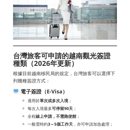
台灣旅客可申請的越南觀光簽證
種類（2026年更新）
根據目前越南移民局的規定，台灣旅客可以選擇下
列幾種簽證方式：
電子簽證（E-Visa）
適用於
單次或多次入境
；
每次入境最多
可停留90天
；
全程
線上申請，不需跑使館
；
一般需時約
3～5個工作天
，亦可申請加急處理；