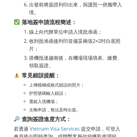
出發前將簽證列印出來，與護照一併攜帶入
境。
落地簽申請流程簡述：
線上向代辦單位申請入境批准函；
收到批准函後列印並備妥兩張2×2吋白底照
片；
搭機抵達越南後，在機場現場填表、繳費、
領取簽證。
常見錯誤提醒：
上傳模糊或格式錯誤的照片；
护照號碼輸入錯誤；
選錯入境機場；
太晚申請，無法及時出簽。
查詢簽證進度方式：
若透過
Vietnam Visa Services
提交申請，可登入
會員後台即時查詢，或聯繫客服信箱獲取處理狀