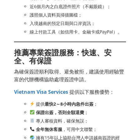
近6個月內之白底證件照片（不戴眼鏡）；
護照個人資料頁掃描圖檔；
入境越南的預定日期與口岸資訊；
線上付款工具（如信用卡、金融卡或PayPal）。
推薦專業簽證服務：快速、安
全、有保證
為確保簽證順利取得、避免被拒，建議使用經驗豐
富的代辦機構協助處理簽證申請。
Vietnam Visa Services
提供以下服務優勢：
提供
最快2～8小時內急件出簽
；
保證出簽，否則全額退費
；
專人審核資料，確保無誤；
全年無休客服
，可用中文聯繫；
擁有15年以上協助台灣人申請越南簽證的經