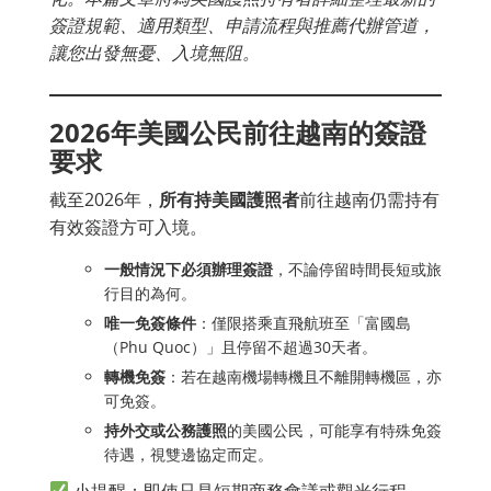
簽證規範、適用類型、申請流程與推薦代辦管道，
讓您出發無憂、入境無阻。
2026年美國公民前往越南的簽證
要求
截至2026年，
所有持美國護照者
前往越南仍需持有
有效簽證方可入境。
一般情況下必須辦理簽證
，不論停留時間長短或旅
行目的為何。
唯一免簽條件
：僅限搭乘直飛航班至「富國島
（Phu Quoc）」且停留不超過30天者。
轉機免簽
：若在越南機場轉機且不離開轉機區，亦
可免簽。
持外交或公務護照
的美國公民，可能享有特殊免簽
待遇，視雙邊協定而定。
小提醒：即使只是短期商務會議或觀光行程，