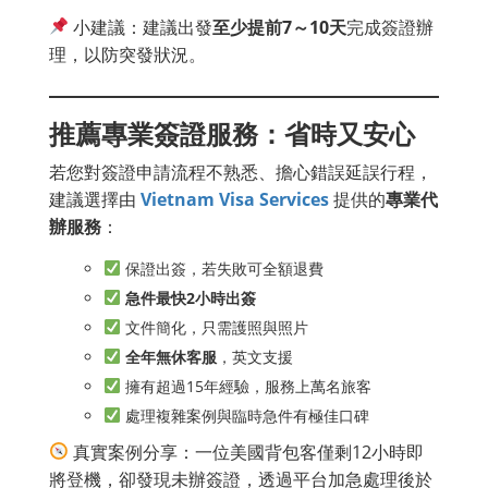
小建議：建議出發
至少提前7～10天
完成簽證辦
理，以防突發狀況。
推薦專業簽證服務：省時又安心
若您對簽證申請流程不熟悉、擔心錯誤延誤行程，
建議選擇由
Vietnam Visa Services
提供的
專業代
辦服務
：
保證出簽，若失敗可全額退費
急件最快2小時出簽
文件簡化，只需護照與照片
全年無休客服
，英文支援
擁有超過15年經驗，服務上萬名旅客
處理複雜案例與臨時急件有極佳口碑
真實案例分享：一位美國背包客僅剩12小時即
將登機，卻發現未辦簽證，透過平台加急處理後於