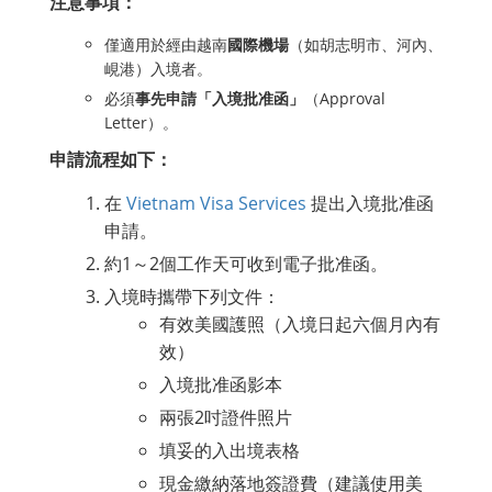
注意事項：
僅適用於經由越南
國際機場
（如胡志明市、河內、
峴港）入境者。
必須
事先申請「入境批准函」
（Approval
Letter）。
申請流程如下：
在
Vietnam Visa Services
提出入境批准函
申請。
約1～2個工作天可收到電子批准函。
入境時攜帶下列文件：
有效美國護照（入境日起六個月內有
效）
入境批准函影本
兩張2吋證件照片
填妥的入出境表格
現金繳納落地簽證費（建議使用美