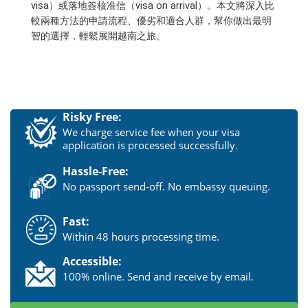
visa）或落地簽核准信（visa on arrival）。本文將深入比
較兩種方法的申請流程、優劣和適合人群，幫你做出最明
智的選擇，輕鬆展開越南之旅。
Risky Free:
We charge service fee when your visa
application is processed successfully.
Hassle-Free:
No passport send-off. No embassy queuing.
Fast:
Within 48 hours processing time.
Accessible:
100% online. Send and receive by email.