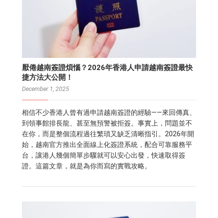
厭倦越南簽證煩惱？2026年香港人申請越南簽證最快
捷方法大公開！
December 1, 2025
相信不少香港人曾有過申請越南簽證的經驗——來回傳真、
到領事館排長龍、甚至無預警被拒簽。事實上，問題並不
在你，而是整個流程過往繁瑣又缺乏清晰指引。2026年開
始，越南官方推出全面線上化簽證系統，配合可靠服務平
台，讓港人幾個簡單步驟就可以安心出發，快速取得簽
證。這篇文章，就是為你而寫的實戰攻略。