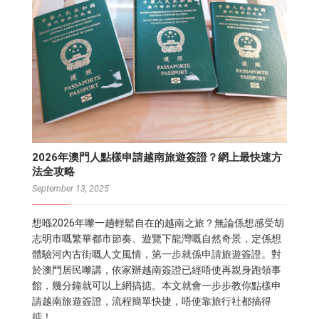
2026年澳門人點樣申請越南旅遊簽證？網上最快速方
法全攻略
September 13, 2025
想喺2026年嚟一趟輕鬆自在的越南之旅？無論係想感受胡
志明市嘅繁華都市節奏、遊覽下龍灣嘅自然奇景，定係想
體驗河內古街嘅人文風情，第一步就係申請旅遊簽證。對
於澳門居民嚟講，依家辦越南簽證已經唔使再親身跑領事
館，幾分鐘就可以上網搞掂。本文就會一步步教你點樣申
請越南旅遊簽證，流程簡單快捷，唔使靠旅行社都搞得
掂！