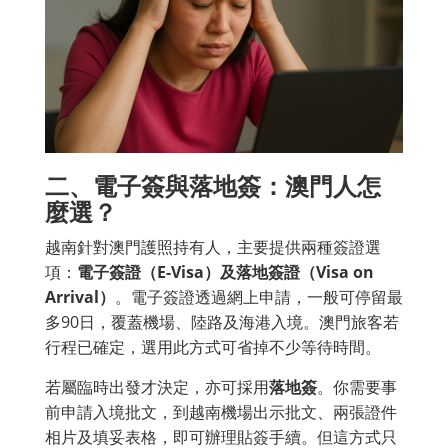
二、電子簽與落地簽：澳門人怎
麼選？
越南針對澳門護照持有人，主要提供兩種簽證選
項：
電子簽證（E-Visa）及落地簽證（Visa on
Arrival）
。電子簽證透過網上申請，一般可停留最
多90日，覆蓋機場、陸路及海港入境。澳門旅客若
行程已確定，選用此方式可省掉不少等待時間。
若屬臨時出發才決定，亦可採用
落地簽
。你需要事
前申請入境批文，到越南機場出示批文、兩張證件
相片及填妥表格，即可辦理貼簽手續。但這方式只