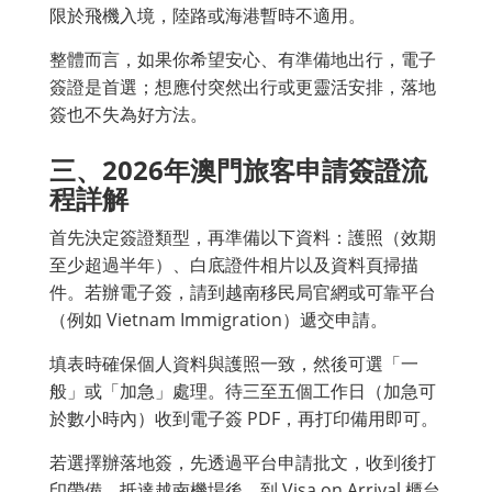
限於飛機入境，陸路或海港暫時不適用。
整體而言，如果你希望安心、有準備地出行，電子
簽證是首選；想應付突然出行或更靈活安排，落地
簽也不失為好方法。
三、2026年澳門旅客申請簽證流
程詳解
首先決定簽證類型，再準備以下資料：護照（效期
至少超過半年）、白底證件相片以及資料頁掃描
件。若辦電子簽，請到越南移民局官網或可靠平台
（例如 Vietnam Immigration）遞交申請。
填表時確保個人資料與護照一致，然後可選「一
般」或「加急」處理。待三至五個工作日（加急可
於數小時內）收到電子簽 PDF，再打印備用即可。
若選擇辦落地簽，先透過平台申請批文，收到後打
印帶備。抵達越南機場後，到 Visa on Arrival 櫃台