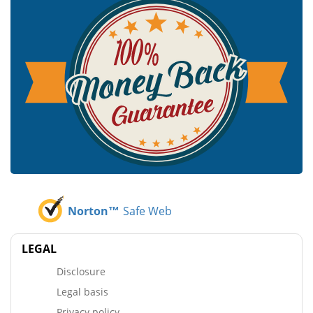
Norton™
Safe Web
LEGAL
Disclosure
Legal basis
Privacy policy