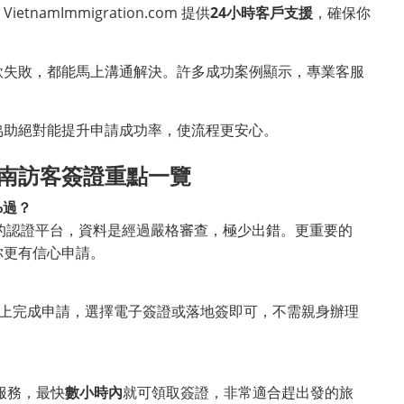
amImmigration.com 提供
24小時客戶支援
，確保你
款失敗，都能馬上溝通解決。許多成功案例顯示，專業客服
協助絕對能提升申請成功率，使流程更安心。
南訪客簽證重點一覽
%過？
n.com 的認證平台，資料是經過嚴格審查，極少出錯。更重要的
你更有信心申請。
線上完成申請，選擇電子簽證或落地簽即可，不需親身辦理
服務，最快
數小時內
就可領取簽證，非常適合趕出發的旅