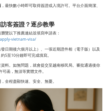
項
，最快數小時即可取得簽證或入境許可。平台介面簡潔、
南訪客簽證？逐步教學
請瀏覽以下推薦連結並填寫申請表：
pply-vietnam-visa/
出發日期後六個月以上）、一張近期證件相（電子版）以及
約5至10分鐘即可完成填寫。
查資料。如無問題，就會提交至越南移民局。審批通過後你
境許可函，無須等實體文件。
關，全程盡顯快速、安全、無憂。