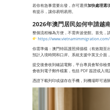
若你有急事需要出發，亦可選擇
加快處理選
有提示，讓你易明易用。
2026年澳門居民如何申請越
整個流程極為方便，不需奔波使館。首先，
https://www.vietnamimmigration.com/a
你需準備：澳門特區護照掃描檔（有效期至
預計入境時間和口岸。系統支援中英文介面，
提交後會收到確認電郵，平台專員會幫你檢
會收到電子郵件檔案，包括 PDF 簽證或入
憑證下載列印或儲存在手機，到機場即可過