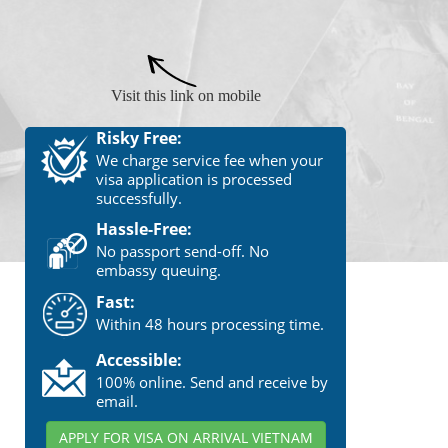
Visit this link on mobile
Risky Free:
We charge service fee when your
visa application is processed
successfully.
Hassle-Free:
No passport send-off. No
embassy queuing.
Fast:
Within 48 hours processing time.
Accessible:
100% online. Send and receive by
email.
APPLY FOR VISA ON ARRIVAL VIETNAM