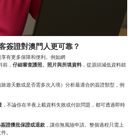
客簽證對澳門人更可靠？
能享有更多保障和便利。例如網
資料前，
仔細審查護照、照片與所填資料
，從源頭減低資料錯
如旅遊天數或是否需多次入境）分析最適合的簽證類型，例
援
，不論你在半夜上載資料失敗或付款問題，都可透過即時
。
0%簽證獲批保證或退款
，讓你無風險申請。整個過程只需上
文件。