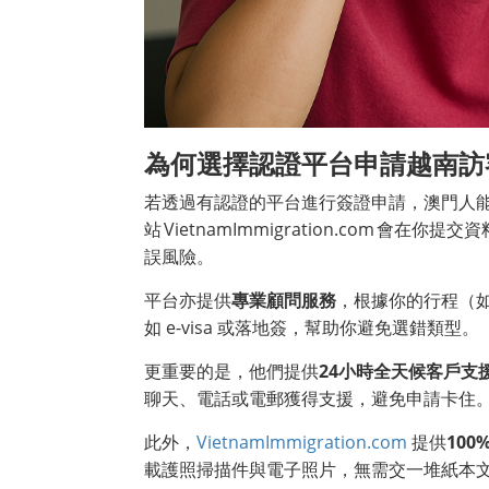
為何選擇認證平台申請越南訪
若透過有認證的平台進行簽證申請，澳門人
站 VietnamImmigration.com 會在你提交
誤風險。
平台亦提供
專業顧問服務
，根據你的行程（
如 e-visa 或落地簽，幫助你避免選錯類型。
更重要的是，他們提供
24小時全天候客戶支
聊天、電話或電郵獲得支援，避免申請卡住
此外，
VietnamImmigration.com
提供
10
載護照掃描件與電子照片，無需交一堆紙本