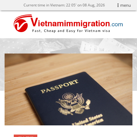
Current time in Vietnam:
22
:
05' on 08 Aug, 2026
menu