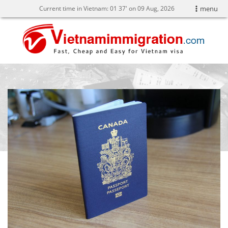
Current time in Vietnam:
01
:
37' on 09 Aug, 2026
menu