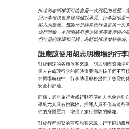
抵達胡志明機場可能會是一次混亂的經歷，
回行李很快就會變得難以承受。行李協助是
壓力的過渡。無論你是經常旅行還是第一次
旅行體驗。本指南將引導你確保專業伴遊的
們詳盡的建議和見解，為輕鬆抵達做好準備
誰應該使用胡志明機場的行李
對於到達的各種旅客來說，胡志明國際機場
個人在處理行李的同時還要滿足孩子們不可
在機場航程中，行李助理服務提供了急需的
安全和舒適。
同樣，老年旅行者或行動不便的人也會遇到
導航尤其具有挑戰性。押運人員不僅為這些
們的身體壓力，增強了旅行體驗的樂趣。
對於行程頻繁的商務旅客來說，行李協助服