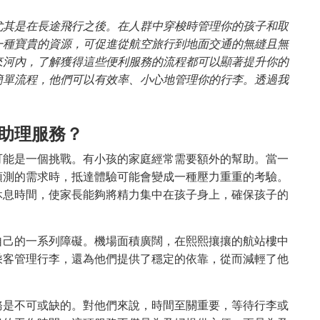
尤其是在長途飛行之後。在人群中穿梭時管理你的孩子和取
一種寶貴的資源，可促進從航空旅行到地面交通的無縫且無
來河內，了解獲得這些便利服務的流程都可以顯著提升你的
簡單流程，他們可以有效率、小心地管理你的行李。透過我
。
助理服務？
可能是一個挑戰。有小孩的家庭經常需要額外的幫助。當一
預測的需求時，抵達體驗可能會變成一種壓力重重的考驗。
休息時間，使家長能夠將精力集中在孩子身上，確保孩子的
自己的一系列障礙。機場面積廣闊，在熙熙攘攘的航站樓中
乘客管理行李，還為他們提供了穩定的依靠，從而減輕了他
務是不可或缺的。對他們來說，時間至關重要，等待行李或