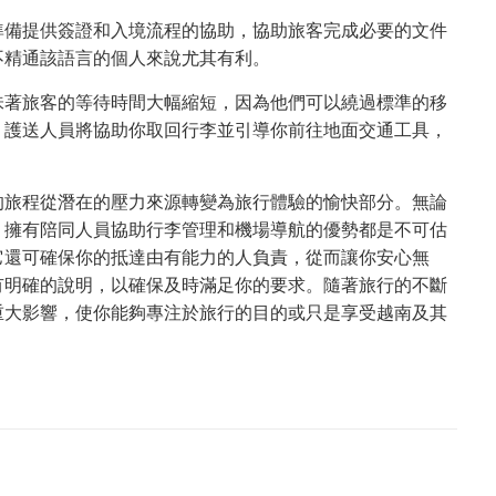
準備提供簽證和入境流程的協助，協助旅客完成必要的文件
不精通該語言的個人來說尤其有利。
味著旅客的等待時間大幅縮短，因為他們可以繞過標準的移
，護送人員將協助你取回行李並引導你前往地面交通工具，
。
的旅程從潛在的壓力來源轉變為旅行體驗的愉快部分。無論
，擁有陪同人員協助行李管理和機場導航的優勢都是不可估
它還可確保你的抵達由有能力的人負責，從而讓你安心無
有明確的說明，以確保及時滿足你的要求。隨著旅行的不斷
重大影響，使你能夠專注於旅行的目的或只是享受越南及其