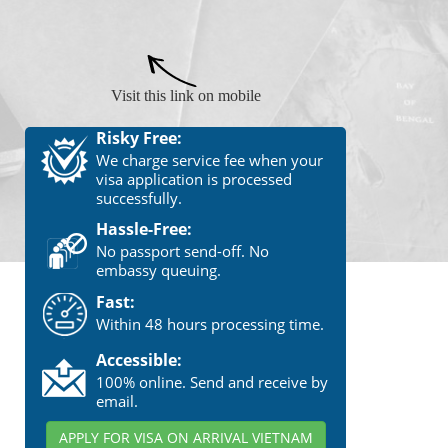
Visit this link on mobile
Risky Free:
We charge service fee when your
visa application is processed
successfully.
Hassle-Free:
No passport send-off. No
embassy queuing.
Fast:
Within 48 hours processing time.
Accessible:
100% online. Send and receive by
email.
APPLY FOR VISA ON ARRIVAL VIETNAM