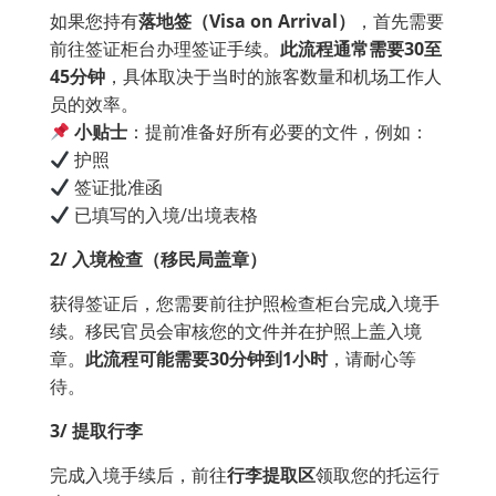
如果您持有
落地签（
Visa on Arrival
）
，首先需要
前往签证柜台办理签证手续。
此流程通常需要
30
至
45
分钟
，具体取决于当时的旅客数量和机场工作人
员的效率。
小贴士
：提前准备好所有必要的文件，例如：
护照
签证批准函
已填写的入境/出境表格
2️
/
入境检查（移民局盖章）
获得签证后，您需要前往护照检查柜台完成入境手
续。移民官员会审核您的文件并在护照上盖入境
章。
此流程可能需要
30
分钟到1
小时
，请耐心等
待。
3️
/
提取行李
完成入境手续后，前往
行李提取区
领取您的托运行