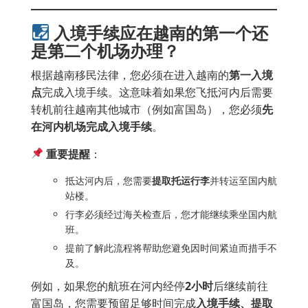
入境手续应在越南的第一个还
是第二个机场办理？
根据越南移民法律，您必须在进入越南的
第一入境
点
完成入境手续。这意味着如果您飞抵河内后需要
转机前往越南其他城市（例如富国岛），您必须
先
在河内机场完成入境手续
。
重要提醒
：
抵达河内后，您需要
提取托运行李
并转运至国内航
站楼。
行李必须经过海关检查后，您才能继续乘坐国内航
班。
提前了解此流程将帮助您避免因时间紧迫而措手不
及。
例如，如果您的航班在河内经停
2
小时
后继续前往
富国岛，您需要预留足够时间完成
入境手续、提取