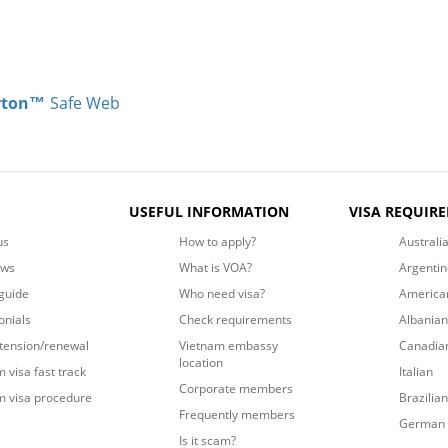
rton™
Safe Web
USEFUL INFORMATION
VISA REQUIR
us
How to apply?
Australi
ews
What is VOA?
Argentin
guide
Who need visa?
America
onials
Check requirements
Albanian
xtension/renewal
Vietnam embassy
Canadia
location
 visa fast track
Italian
Corporate members
m visa procedure
Brazilian
Frequently members
German
Is it scam?