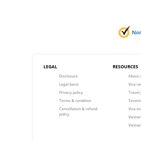
No
LEGAL
RESOURCES
Disclosure
About 
Legal basis
Visa n
Privacy policy
Travel 
Terms & condition
Testim
Cancellation & refund
Visa e
policy
Vietnam
Vietna