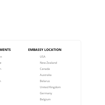
EMENTS
EMBASSY LOCATION
an
USA
e
New Zealand
n
Canada
Australia
n
Belarus
United Kingdom
Germany
Belgium