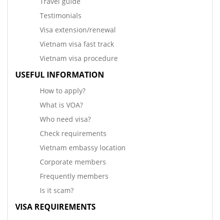
Travel guide
Testimonials
Visa extension/renewal
Vietnam visa fast track
Vietnam visa procedure
USEFUL INFORMATION
How to apply?
What is VOA?
Who need visa?
Check requirements
Vietnam embassy location
Corporate members
Frequently members
Is it scam?
VISA REQUIREMENTS