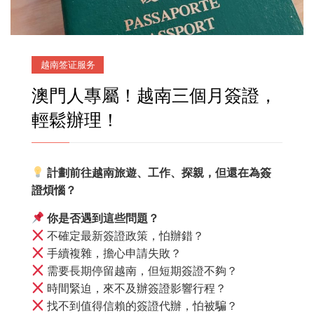
越南签证服务
澳門人專屬！越南三個月簽證，
輕鬆辦理！
計劃前往越南旅遊、工作、探親，但還在為簽
證煩惱？
你是否遇到這些問題？
不確定最新簽證政策，怕辦錯？
手續複雜，擔心申請失敗？
需要長期停留越南，但短期簽證不夠？
時間緊迫，來不及辦簽證影響行程？
找不到值得信賴的簽證代辦，怕被騙？