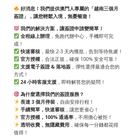
好消息！我們提供澳門人專屬的「越南三個月
簽證」，讓您輕鬆入境，無憂暢遊！
我們的解決方案，讓簽證申請變簡單！
全程線上辦理
，免跑代辦中心，手機即可完
成！
快速審核
，最快 2-3 天內獲批，告別等待焦慮！
官方授權
，合法正規，確保 100% 安全可靠！
支援電子簽證 &
落地簽
，彈性選擇最適合您的
方式！
24
小時客服支援
，即時解答您的疑問！
為什麼選擇我們的簽證服務？
長達 3
個月停留
，自由安排行程！
手續簡單，快速審核
，讓您更省心！
官方授權，100%
通過率
，不用擔心被拒！
透明收費，無隱藏費用
，確保每一分錢都花得
值得！