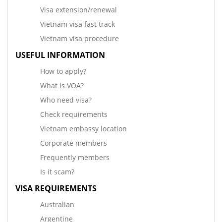
Visa extension/renewal
Vietnam visa fast track
Vietnam visa procedure
USEFUL INFORMATION
How to apply?
What is VOA?
Who need visa?
Check requirements
Vietnam embassy location
Corporate members
Frequently members
Is it scam?
VISA REQUIREMENTS
Australian
Argentine