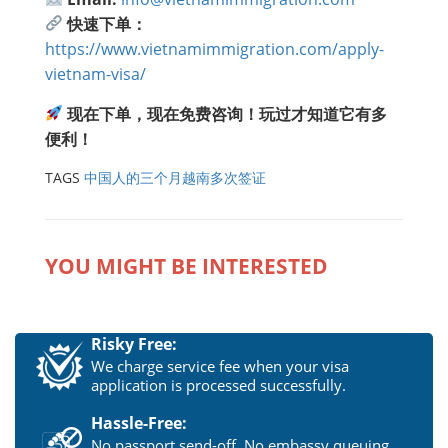
快速下单：
https://www.vietnamimmigration.com/apply-
vietnam-visa/
现在下单，现在免费咨询！玩过才知道它有多
便利！
TAGS
中国人的三个月越南多次签证
YOU MIGHT BE INTERESTED
Risky Free:
We charge service fee when your visa
application is processed successfully.
Hassle-Free:
No passport send-off. No embassy queuing.